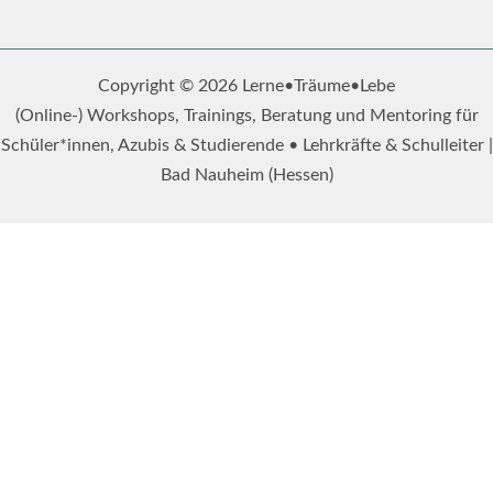
Copyright © 2026 Lerne•Träume•Lebe
(Online-) Workshops, Trainings, Beratung und Mentoring für
Schüler*innen, Azubis & Studierende • Lehrkräfte & Schulleiter |
Bad Nauheim (Hessen)
LehrBalance-Impulse
Freue dich auf regelmäßige, praxisnahe Tipps zu
Stressmanagement, Achtsamkeit, mentaler Gesundheit sowie
erfolgreiches Lernen und Prüfungsvorbereitung, mit denen du
deinen Schulalltag bewusster und entspannter gestalten wie
auch deine Schüler*innen optimal unterstützen kannst.